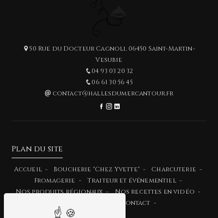
50 Rue du Docteur Cagnoli, 06450 Saint-Martin-
Vesubie
04 93 03 20 32
06 61 30 56 45
contact@hallesdumercantour.fr
Plan du site
Accueil
Boucherie "Chez Yvette"
Charcuterie
Fromagerie
Traiteur et événementiel
Nos produits régionaux
Nos recettes en vidéo
Menu du mois
Contact