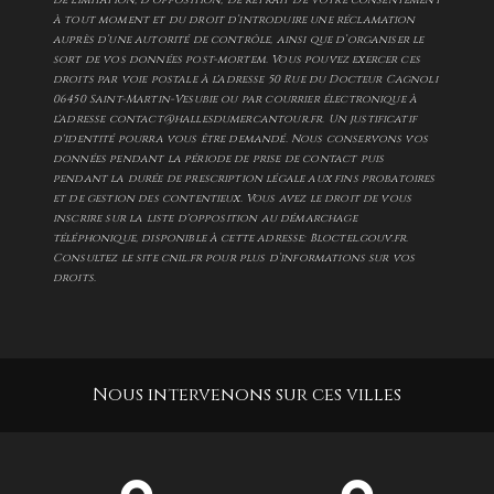
à tout moment et du droit d’introduire une réclamation
auprès d’une autorité de contrôle, ainsi que d’organiser le
sort de vos données post-mortem. Vous pouvez exercer ces
droits par voie postale à l'adresse 50 Rue du Docteur Cagnoli
06450 Saint-Martin-Vesubie ou par courrier électronique à
l'adresse contact@hallesdumercantour.fr. Un justificatif
d'identité pourra vous être demandé. Nous conservons vos
données pendant la période de prise de contact puis
pendant la durée de prescription légale aux fins probatoires
et de gestion des contentieux. Vous avez le droit de vous
inscrire sur la liste d'opposition au démarchage
téléphonique, disponible à cette adresse:
Bloctel.gouv.fr
.
Consultez le site cnil.fr pour plus d’informations sur vos
droits.
Nous intervenons sur ces villes