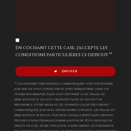
En cochant cette case, j'accepte les
conditions particulières ci-dessous **
Envoyer
** Les données personnelles communiquées sont nécessaires
aux fins de vous contacter et sont enregistrées dans un
fichier informatisé. Elles sont destinées à Les Halles du
Mercantour et ses sous-traitants dans le seul but de
répondre à votre message. Les données collectées seront
communiquées aux seuls destinataires suivants: Les Halles du
Mercantour 50 Rue du Docteur Cagnoli 06450 Saint-Martin-
Vesubie contact@hallesdumercantour.fr. Vous disposez de
droits d’accès, de rectification, d’effacement, de portabilité,
de limitation, d’opposition, de retrait de votre consentement