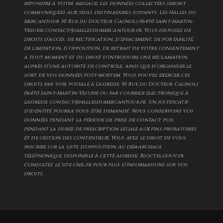
répondre à votre message. Les données collectées seront
communiquées aux seuls destinataires suivants: Les Halles du
Mercantour 50 Rue du Docteur Cagnoli 06450 Saint-Martin-
Vesubie contact@hallesdumercantour.fr. Vous disposez de
droits d’accès, de rectification, d’effacement, de portabilité,
de limitation, d’opposition, de retrait de votre consentement
à tout moment et du droit d’introduire une réclamation
auprès d’une autorité de contrôle, ainsi que d’organiser le
sort de vos données post-mortem. Vous pouvez exercer ces
droits par voie postale à l'adresse 50 Rue du Docteur Cagnoli
06450 Saint-Martin-Vesubie ou par courrier électronique à
l'adresse contact@hallesdumercantour.fr. Un justificatif
d'identité pourra vous être demandé. Nous conservons vos
données pendant la période de prise de contact puis
pendant la durée de prescription légale aux fins probatoires
et de gestion des contentieux. Vous avez le droit de vous
inscrire sur la liste d'opposition au démarchage
téléphonique, disponible à cette adresse:
Bloctel.gouv.fr
.
Consultez le site cnil.fr pour plus d’informations sur vos
droits.