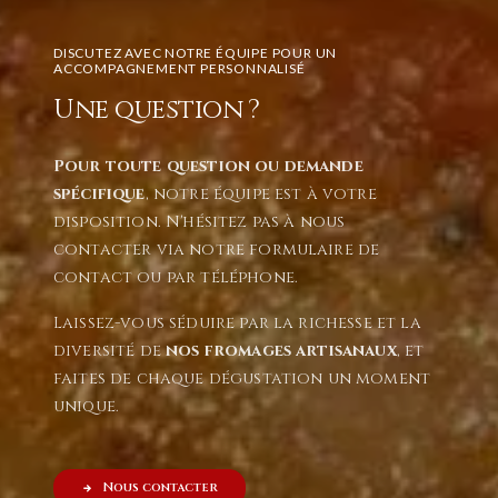
DISCUTEZ AVEC NOTRE ÉQUIPE POUR UN
ACCOMPAGNEMENT PERSONNALISÉ
Une question ?
Pour toute question ou demande
spécifique
, notre équipe est à votre
disposition. N'hésitez pas à nous
contacter via notre formulaire de
contact ou par téléphone.
Laissez-vous séduire par la richesse et la
diversité de
nos fromages artisanaux
, et
faites de chaque dégustation un moment
unique.
Nous contacter