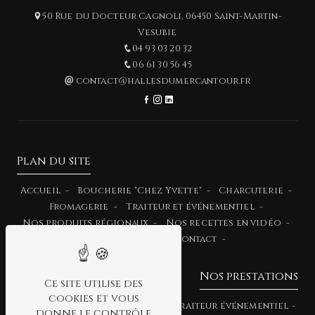
50 Rue du Docteur Cagnoli, 06450 Saint-Martin-
Vesubie
04 93 03 20 32
06 61 30 56 45
contact@hallesdumercantour.fr
Plan du site
Accueil
Boucherie "Chez Yvette"
Charcuterie
Fromagerie
Traiteur et événementiel
Nos produits régionaux
Nos recettes en vidéo
Menu du mois
Contact
Nos prestations
Ce site utilise des
cookies et vous
Produits Niçois
Traiteur
Traiteur événementiel
donne le contrôle